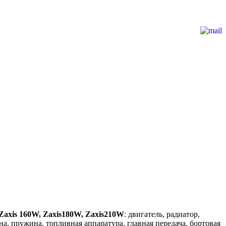
 Zaxis 160W, Zaxis180W, Zaxis210W
: двигатель, радиатор,
а, пружина, топливная аппаратура, главная передача, бортовая