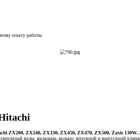
мному опыту работы
Hitachi
achi ZX200, ZX240, ZX330, ZX450, ZX470, ZX500, Zaxis 130W,
коленчатый валы, вкладыш, кольцо, впускной и выпускной клапан